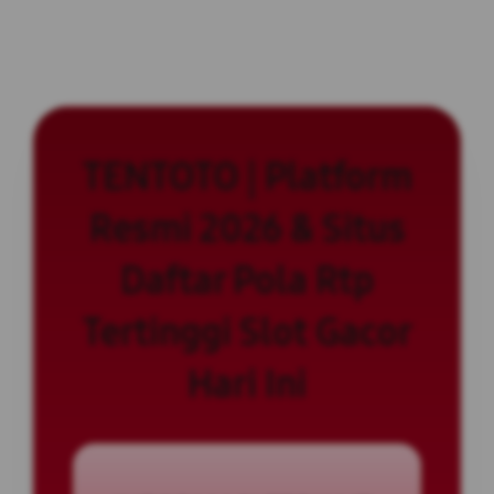
TENTOTO | Platform
Resmi 2026 & Situs
Daftar Pola Rtp
Tertinggi Slot Gacor
Hari Ini