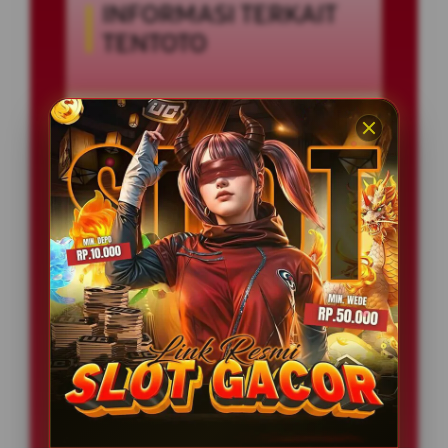
INFORMASI TERKAIT
TENTOTO
Penilaian Pengguna
4.274.088
Sistem
QRIS, E-WALLET,
Pembayaran
BANK
Layanan Support
24/7
Platform
All-Device
PENAWARAN SPESIAL