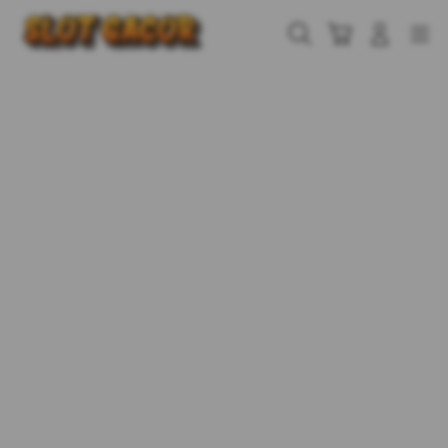
Skip
to
Cari
Troli
Login
Navigation
content